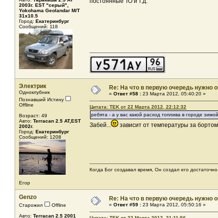
постоянные ТО и т.д.
2003г. EST "серый",
Yokohama Geolandar M/T
31x10.5
Город:
Екатеринбург
Сообщений: 118
Электрик
Re: На что в первую очередь нужно о
Одноклубник
«
Ответ #58 :
23 Марта 2012, 05:40:20 »
Познавший Истину
Offline
Цитата: TEK от 22 Марта 2012, 22:12:32
ребята - а у вас какой расход топлива в городе зимо
Возраст: 49
Авто:
Terracan 2.5 AT,EST
Забей...
зависит от температуры за бортом .
2002г.
Город:
Екатеринбург
Сообщений: 1208
Когда Бог создавал время, Он создал его достаточно
Егор
Genzo
Re: На что в первую очередь нужно о
«
Ответ #59 :
23 Марта 2012, 05:50:16 »
Старожил
Offline
Авто:
Terracan 2.5 2001
Цитата: TEK от 22 Марта 2012, 21:11:56