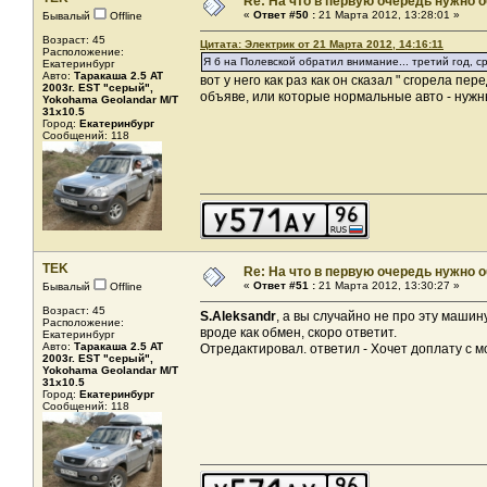
Re: На что в первую очередь нужно о
«
Ответ #50 :
21 Марта 2012, 13:28:01 »
Бывалый
Offline
Возраст: 45
Цитата: Электрик от 21 Марта 2012, 14:16:11
Расположение:
Я б на Полевской обратил внимание... третий год, ср
Екатеринбург
Авто:
Таракаша 2.5 AT
вот у него как раз как он сказал " сгорела п
2003г. EST "серый",
объяве, или которые нормальные авто - нужн
Yokohama Geolandar M/T
31x10.5
Город:
Екатеринбург
Сообщений: 118
TEK
Re: На что в первую очередь нужно о
«
Ответ #51 :
21 Марта 2012, 13:30:27 »
Бывалый
Offline
Возраст: 45
S.Aleksandr
, а вы случайно не про эту маши
Расположение:
вроде как обмен, скоро ответит.
Екатеринбург
Авто:
Таракаша 2.5 AT
Отредактировал. ответил - Хочет доплату с мо
2003г. EST "серый",
Yokohama Geolandar M/T
31x10.5
Город:
Екатеринбург
Сообщений: 118