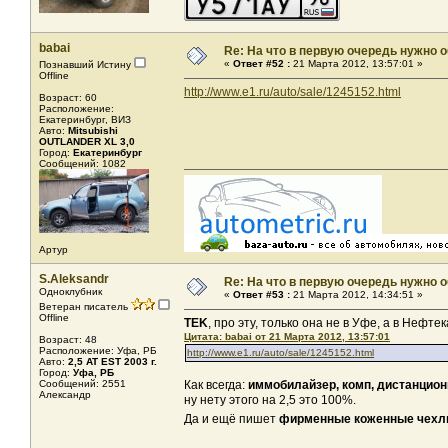
babai
Re: На что в первую очередь нужно о
«
Ответ #52 :
21 Марта 2012, 13:57:01 »
Познавший Истину
Offline
http://www.e1.ru/auto/sale/1245152.html
Возраст: 60
Расположение:
Екатеринбург, ВИЗ
Авто:
Mitsubishi
OUTLANDER XL 3,0
Город:
Екатеринбург
Сообщений: 1082
Артур
S.Aleksandr
Re: На что в первую очередь нужно о
Одноклубник
«
Ответ #53 :
21 Марта 2012, 14:34:51 »
Ветеран писатель
Offline
TEK
, про эту, только она не в Уфе, а в Нефтек
Цитата: babai от 21 Марта 2012, 13:57:01
Возраст: 48
Расположение: Уфа, РБ
http://www.e1.ru/auto/sale/1245152.html
Авто:
2,5 AT EST 2003 г.
Город:
Уфа, РБ
Сообщений: 2551
Как всегда:
иммобилайзер, комп, дистанционн
Александр
ну нету этого на 2,5 это 100%.
Да и ещё пишет
фирменные коженные чех