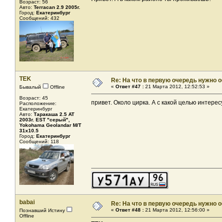
Возраст: 56
Авто:
Terracan 2.9 2005г.
Город:
Екатеринбург
Сообщений: 432
TEK
Re: На что в первую очередь нужно о
«
Ответ #47 :
21 Марта 2012, 12:52:53 »
Бывалый
Offline
Возраст: 45
привет. Около цирка. А с какой целью интер
Расположение:
Екатеринбург
Авто:
Таракаша 2.5 AT
2003г. EST "серый",
Yokohama Geolandar M/T
31x10.5
Город:
Екатеринбург
Сообщений: 118
babai
Re: На что в первую очередь нужно о
«
Ответ #48 :
21 Марта 2012, 12:56:00 »
Познавший Истину
Offline