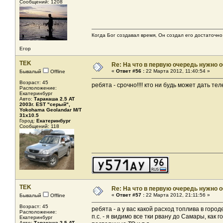
Сообщений: 1208
Когда Бог создавал время, Он создал его достаточно
Егор
TEK
Re: На что в первую очередь нужно о
«
Ответ #56 :
22 Марта 2012, 11:40:54 »
Бывалый
Offline
Возраст: 45
ребята - срочно!!!! кто ни будь может дать те
Расположение:
Екатеринбург
Авто:
Таракаша 2.5 AT
2003г. EST "серый",
Yokohama Geolandar M/T
31x10.5
Город:
Екатеринбург
Сообщений: 118
TEK
Re: На что в первую очередь нужно о
«
Ответ #57 :
22 Марта 2012, 21:11:56 »
Бывалый
Offline
Возраст: 45
ребята - а у вас какой расход топлива в горо
Расположение:
п.с. - я видимо все тки рвану до Самары, как
Екатеринбург
Авто:
Таракаша 2.5 AT