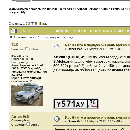
Форум клуба владельцев Hyundai Terracan
>
Hyundai Terracan Club
>
Регионы
>
Е
покупке б/у?
Страниц:
1
2
3
[
4
]
5
Вниз
Автор
Тема: На что в первую очередь нужно обратить в
0 Пользователей и 1 Гость смотрят эту тему.
TEK
Re: На что в первую очередь нужно о
«
Ответ #45 :
21 Марта 2012, 11:58:20 »
Бывалый
Offline
Возраст: 45
Alex007 (БОНДЫЧ)
, ну да, чтобы вердикт вы
Расположение:
S.Aleksandr
, да по уфе я смотрел, террикрв м
Екатеринбург
Авто:
Таракаша 2.5 AT
500-520т.р. край 2) либо мой аут 450т.р. + до
2003г. EST "серый",
да и вообще не пойму за 5 дней позвонил толь
Yokohama Geolandar M/T
31x10.5
Город:
Екатеринбург
Сообщений: 118
Антон Екб
Re: На что в первую очередь нужно о
Одноклубник
«
Ответ #46 :
21 Марта 2012, 11:59:40 »
Старожил
Offline
Привет. А в каком районе ты проживаешь?