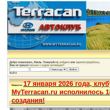
Добро пожаловать,
Гость
. Пожалуйста,
войдите
или
зарегистрируйтесь
.
Вам не пришло
письмо с кодом активации?
Войти
17 января 2026 года, клуб
Новости
:
MyTerracan.ru исполнилось 1
создания!
ФОРУМ
ПОМОЩЬ
ПОИСК
КАЛЕНДАРЬ
ЗАГРУЗКИ
ВОЙТИ
РЕГИСТРАЦИЯ