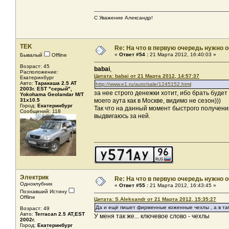
С Уважение Александр!
TEK
Re: На что в первую очередь нужно о
«
Ответ #54 :
21 Марта 2012, 16:40:03 »
Бывалый
Offline
Возраст: 45
babai
,
Расположение:
Цитата: babai от 21 Марта 2012, 14:57:37
Екатеринбург
Авто:
Таракаша 2.5 AT
http://www.e1.ru/auto/sale/1245152.html
2003г. EST "серый",
за нее строго денежки хотит, ибо брать будет
Yokohama Geolandar M/T
31x10.5
моего аута как в Москве, видимо не сезон)))
Город:
Екатеринбург
Так что на данный момент быстрого получения
Сообщений: 118
выдвигаюсь за ней.
Электрик
Re: На что в первую очередь нужно о
Одноклубник
«
Ответ #55 :
21 Марта 2012, 16:43:45 »
Познавший Истину
Offline
Цитата: S.Aleksandr от 21 Марта 2012, 15:35:27
Да и ещё пишет фирменные коженные чехлы , а в та
Возраст: 49
Авто:
Terracan 2.5 AT,EST
У меня так же... ключевое слово - чехлы
2002г.
Город:
Екатеринбург