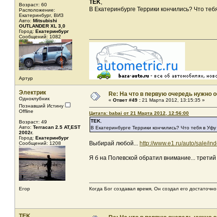
TEK
,
Возраст: 60
В Екатеринбурге Террики кончились? Что теб
Расположение:
Екатеринбург, ВИЗ
Авто:
Mitsubishi
OUTLANDER XL 3,0
Город:
Екатеринбург
Сообщений: 1082
Артур
Электрик
Re: На что в первую очередь нужно о
Одноклубник
«
Ответ #49 :
21 Марта 2012, 13:15:35 »
Познавший Истину
Offline
Цитата: babai от 21 Марта 2012, 12:56:00
TEK
,
Возраст: 49
Авто:
Terracan 2.5 AT,EST
В Екатеринбурге Террики кончились? Что тебя в Уфу
2002г.
Город:
Екатеринбург
Выбирай любой...
http://www.e1.ru/auto/sale/
Сообщений: 1208
Я б на Полевской обратил внимание... третий г
Егор
Когда Бог создавал время, Он создал его достаточно
TEK