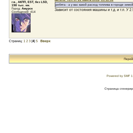
г.в., АКПП, EST, без LSD,
ребята - а у вас какой расход топлива в городе зимо
198 тыс. км.
Город:
Амурск
Зависит от состояния машины и т.д. и т.п. У 2
Сообщений: 414
Страниц:
1
2
3
[
4
]
5
Вверх
Перей
Powered by SMF 1
Страница сгенериро