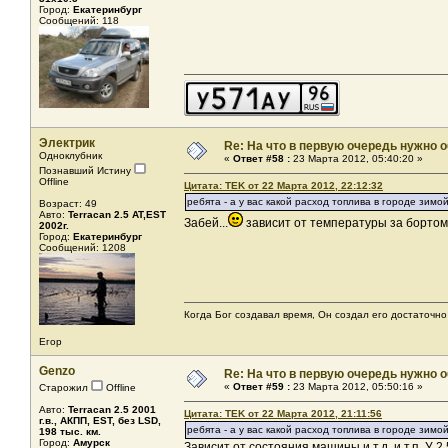
Город:
Екатеринбург
Сообщений: 118
Электрик
Re: На что в первую очередь нужно о
Одноклубник
«
Ответ #58 :
23 Марта 2012, 05:40:20 »
Познавший Истину
Offline
Цитата: TEK от 22 Марта 2012, 22:12:32
ребята - а у вас какой расход топлива в городе зимо
Возраст: 49
Авто:
Terracan 2.5 AT,EST
Забей...
зависит от температуры за бортом .
2002г.
Город:
Екатеринбург
Сообщений: 1208
Когда Бог создавал время, Он создал его достаточно
Егор
Genzo
Re: На что в первую очередь нужно о
«
Ответ #59 :
23 Марта 2012, 05:50:16 »
Старожил
Offline
Авто:
Terracan 2.5 2001
Цитата: TEK от 22 Марта 2012, 21:11:56
г.в., АКПП, EST, без LSD,
ребята - а у вас какой расход топлива в городе зимо
198 тыс. км.
Город:
Амурск
Зависит от состояния машины и т.д. и т.п. У 2