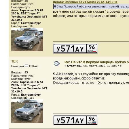
Возраст: 45
Цитата: Электрик от 21 Марта 2012, 14:16:11
Расположение:
Я б на Полевской обратил внимание... третий год, ср
Екатеринбург
Авто:
Таракаша 2.5 AT
вот у него как раз как он сказал " сгорела п
2003г. EST "серый",
объяве, или которые нормальные авто - нужн
Yokohama Geolandar M/T
31x10.5
Город:
Екатеринбург
Сообщений: 118
TEK
Re: На что в первую очередь нужно о
«
Ответ #51 :
21 Марта 2012, 13:30:27 »
Бывалый
Offline
Возраст: 45
S.Aleksandr
, а вы случайно не про эту маши
Расположение:
вроде как обмен, скоро ответит.
Екатеринбург
Авто:
Таракаша 2.5 AT
Отредактировал. ответил - Хочет доплату с мо
2003г. EST "серый",
Yokohama Geolandar M/T
31x10.5
Город:
Екатеринбург
Сообщений: 118