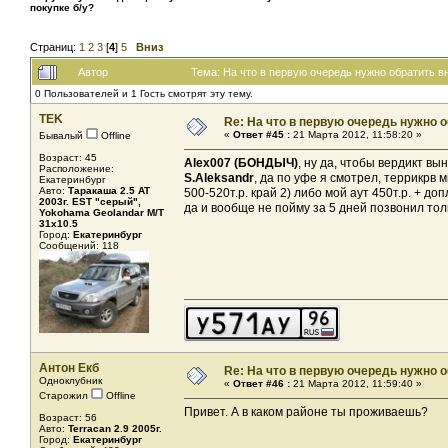
покупке б/у?
Страниц:
1
2
3
[
4
]
5
Вниз
Автор
Тема: На что в первую очередь нужно обратить в
0 Пользователей и 1 Гость смотрят эту тему.
TEK
Re: На что в первую очередь нужно о
«
Ответ #45 :
21 Марта 2012, 11:58:20 »
Бывалый
Offline
Возраст: 45
Alex007 (БОНДЫЧ)
, ну да, чтобы вердикт вы
Расположение:
S.Aleksandr
, да по уфе я смотрел, террикрв м
Екатеринбург
Авто:
Таракаша 2.5 AT
500-520т.р. край 2) либо мой аут 450т.р. + до
2003г. EST "серый",
да и вообще не пойму за 5 дней позвонил толь
Yokohama Geolandar M/T
31x10.5
Город:
Екатеринбург
Сообщений: 118
Антон Екб
Re: На что в первую очередь нужно о
Одноклубник
«
Ответ #46 :
21 Марта 2012, 11:59:40 »
Старожил
Offline
Привет. А в каком районе ты проживаешь?
Возраст: 56
Авто:
Terracan 2.9 2005г.
Город:
Екатеринбург