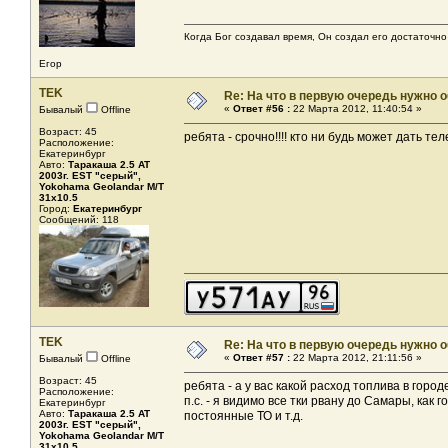
Когда Бог создавал время, Он создал его достаточно
Егор
TEK
Re: На что в первую очередь нужно о
«
Ответ #56 :
22 Марта 2012, 11:40:54 »
Бывалый
Offline
Возраст: 45
ребята - срочно!!!! кто ни будь может дать те
Расположение:
Екатеринбург
Авто:
Таракаша 2.5 AT
2003г. EST "серый",
Yokohama Geolandar M/T
31x10.5
Город:
Екатеринбург
Сообщений: 118
TEK
Re: На что в первую очередь нужно о
«
Ответ #57 :
22 Марта 2012, 21:11:56 »
Бывалый
Offline
Возраст: 45
ребята - а у вас какой расход топлива в горо
Расположение:
п.с. - я видимо все тки рвану до Самары, как
Екатеринбург
Авто:
Таракаша 2.5 AT
постоянные ТО и т.д.
2003г. EST "серый",
Yokohama Geolandar M/T
31x10.5