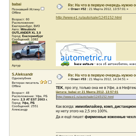
babai
Re: На что в первую очередь нужно о
«
Ответ #52 :
21 Марта 2012, 13:57:01 »
Познавший Истину
Offline
http://www.e1.ru/auto/sale/1245152.html
Возраст: 60
Расположение:
Екатеринбург, ВИЗ
Авто:
Mitsubishi
OUTLANDER XL 3,0
Город:
Екатеринбург
Сообщений: 1082
Артур
S.Aleksandr
Re: На что в первую очередь нужно о
Одноклубник
«
Ответ #53 :
21 Марта 2012, 14:34:51 »
Ветеран писатель
Offline
TEK
, про эту, только она не в Уфе, а в Нефтек
Цитата: babai от 21 Марта 2012, 13:57:01
Возраст: 48
Расположение: Уфа, РБ
http://www.e1.ru/auto/sale/1245152.html
Авто:
2,5 AT EST 2003 г.
Город:
Уфа, РБ
Сообщений: 2551
Как всегда:
иммобилайзер, комп, дистанционн
Александр
ну нету этого на 2,5 это 100%.
Да и ещё пишет
фирменные коженные чех