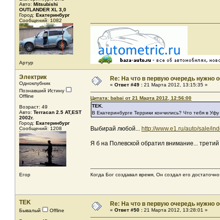
Авто:
Mitsubishi
OUTLANDER XL 3,0
Город:
Екатеринбург
Сообщений: 1082
Артур
Электрик
Re: На что в первую очередь нужно о
Одноклубник
«
Ответ #49 :
21 Марта 2012, 13:15:35 »
Познавший Истину
Offline
Цитата: babai от 21 Марта 2012, 12:56:00
TEK
,
Возраст: 49
Авто:
Terracan 2.5 AT,EST
В Екатеринбурге Террики кончились? Что тебя в Уфу
2002г.
Город:
Екатеринбург
Выбирай любой...
http://www.e1.ru/auto/sale/
Сообщений: 1208
Я б на Полевской обратил внимание... третий г
Егор
Когда Бог создавал время, Он создал его достаточно
TEK
Re: На что в первую очередь нужно о
«
Ответ #50 :
21 Марта 2012, 13:28:01 »
Бывалый
Offline