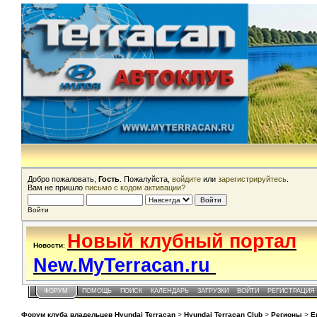
Добро пожаловать,
Гость
. Пожалуйста,
войдите
или
зарегистрируйтесь
.
Вам не пришло
письмо с кодом активации?
Войти
Новый клубный портал
Новости
:
New.MyTerracan.ru
ФОРУМ
ПОМОЩЬ
ПОИСК
КАЛЕНДАРЬ
ЗАГРУЗКИ
ВОЙТИ
РЕГИСТРАЦИЯ
Форум клуба владельцев Hyundai Terracan
>
Hyundai Terracan Club
>
Регионы
>
Е