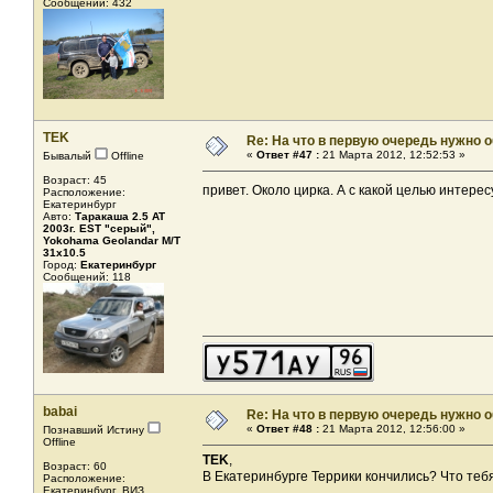
Сообщений: 432
TEK
Re: На что в первую очередь нужно о
«
Ответ #47 :
21 Марта 2012, 12:52:53 »
Бывалый
Offline
Возраст: 45
привет. Около цирка. А с какой целью интер
Расположение:
Екатеринбург
Авто:
Таракаша 2.5 AT
2003г. EST "серый",
Yokohama Geolandar M/T
31x10.5
Город:
Екатеринбург
Сообщений: 118
babai
Re: На что в первую очередь нужно о
«
Ответ #48 :
21 Марта 2012, 12:56:00 »
Познавший Истину
Offline
TEK
,
Возраст: 60
В Екатеринбурге Террики кончились? Что теб
Расположение:
Екатеринбург, ВИЗ