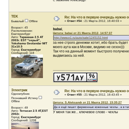
С Уважение Александр!
TEK
Re: На что в первую очередь нужно о
«
Ответ #54 :
21 Марта 2012, 16:40:03 »
Бывалый
Offline
Возраст: 45
babai
,
Расположение:
Цитата: babai от 21 Марта 2012, 14:57:37
Екатеринбург
Авто:
Таракаша 2.5 AT
http://www.e1.ru/auto/sale/1245152.html
2003г. EST "серый",
за нее строго денежки хотит, ибо брать будет
Yokohama Geolandar M/T
31x10.5
моего аута как в Москве, видимо не сезон)))
Город:
Екатеринбург
Так что на данный момент быстрого получения
Сообщений: 118
выдвигаюсь за ней.
Электрик
Re: На что в первую очередь нужно о
Одноклубник
«
Ответ #55 :
21 Марта 2012, 16:43:45 »
Познавший Истину
Offline
Цитата: S.Aleksandr от 21 Марта 2012, 15:35:27
Да и ещё пишет фирменные коженные чехлы , а в та
Возраст: 49
Авто:
Terracan 2.5 AT,EST
У меня так же... ключевое слово - чехлы
2002г.
Город:
Екатеринбург
Сообщений: 1208