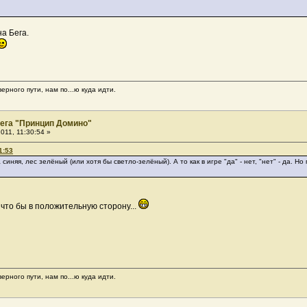
а Бега.
ерного пути, нам по...ю куда идти.
ега "Принцип Домино"
011, 11:30:54 »
1:53
няя, лес зелёный (или хотя бы светло-зелёный). А то как в игре "да" - нет, "нет" - да. Но
, что бы в положительную сторону...
ерного пути, нам по...ю куда идти.