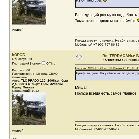
PS Он топограф.
В следующий раз мужа надо брать н
Тогда точно первое место займёте
Андрей
Погода спорту не помеха. Не сбить нас с в
Мобильный +7-906-757-86-82
КОРОБ
Re: TERRACANьи Б
Одноклубник
«
Ответ #92 :
08 Июня 2
Познавший Истину
Offline
Цитата: MISHEL73 от 08 Июня 2011, 09:4
Возраст: 60
Профи виднее. Но у обычных людей вода си
Расположение: Москва, СВАО,
Лианозово.
Авто:
TLC PRADO 120, 2008г.в., был
2,5, 2001г.в. лифт 12см, 32тапки.
Миша!
Город:
Москва
Сообщений: 1012
Польза всегда есть, самое главное 
Погода спорту не помеха. Не сбить нас с в
Мобильный +7-906-757-86-82
Андрей