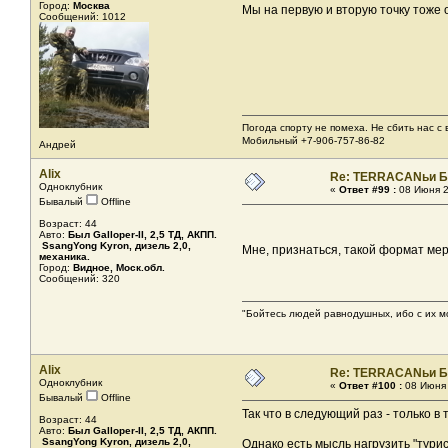
Город:
Москва
Мы на первую и вторую точку тоже 
Сообщений: 1012
Погода спорту не помеха. Не сбить нас с в
Мобильный +7-906-757-86-82
Андрей
Alix
Re: TERRACANьи Б
Одноклубник
«
Ответ #99 :
08 Июня 2
Бывалый
Offline
Возраст: 44
Авто:
Был Galloper-II, 2,5 ТД, АКПП.
SsangYong Kyron, дизель 2,0,
Мне, признаться, такой формат ме
механика.
Город:
Видное, Моск.обл.
Сообщений: 320
"Бойтесь людей равнодушных, ибо с их м
Alix
Re: TERRACANьи Б
Одноклубник
«
Ответ #100 :
08 Июня 
Бывалый
Offline
Так что в следующий раз - только в 
Возраст: 44
Авто:
Был Galloper-II, 2,5 ТД, АКПП.
SsangYong Kyron, дизель 2,0,
Однако есть мысль нагрузить "турис