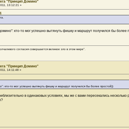
ега "Принцип Домино"
011, 13:12:21 »
4
га.
омино": кто-то мог успешно вытянуть фишку и маршрут получился бы более 
олчаливого согласия совершается великое зло в этом мире".
ега "Принцип Домино"
011, 14:11:48 »
": кто-то мог успешно вытянуть фишку и маршрут получился бы более простой))
иблизительно в одинаковых условиях, мы же с вами пересекались несколько р
я?