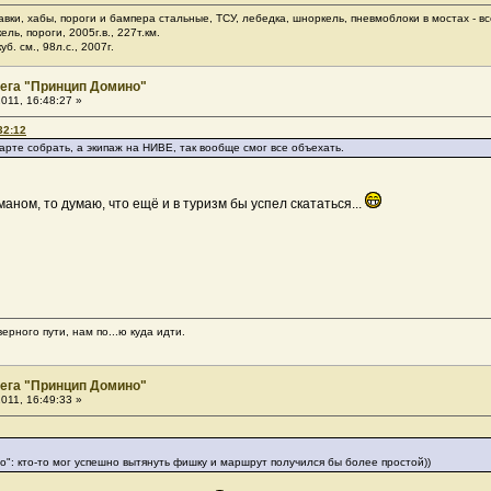
тавки, хабы, пороги и бампера стальные, ТСУ, лебедка, шноркель, пневмоблоки в мостах - вс
ль, пороги, 2005г.в., 227т.км.
б. см., 98л.с., 2007г.
ега "Принцип Домино"
011, 16:48:27 »
32:12
арте собрать, а экипаж на НИВЕ, так вообще смог все объехать.
ном, то думаю, что ещё и в туризм бы успел скататься...
ерного пути, нам по...ю куда идти.
ега "Принцип Домино"
011, 16:49:33 »
": кто-то мог успешно вытянуть фишку и маршрут получился бы более простой))