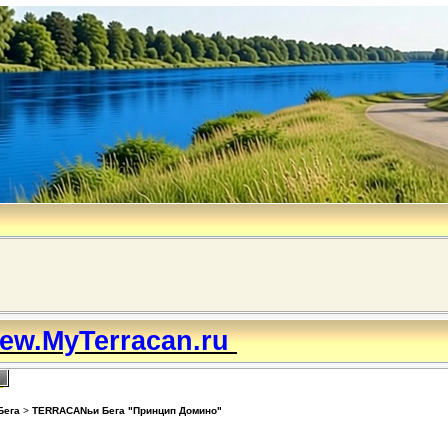
ew.MyTerracan.ru
Бега
>
TERRACANьи Бега "Принцип Домино"