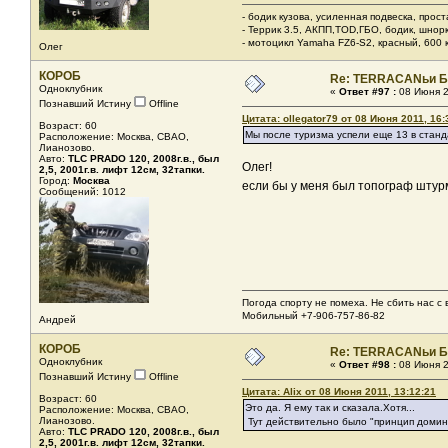
- бодик кузова, усиленная подвеска, прос
- Террик 3.5, АКПП,TOD,ГБО, бодик, шнорке
- мотоцикл Yamaha FZ6-S2, красный, 600 ку
Олег
КОРОБ
Re: TERRACANьи Б
Одноклубник
«
Ответ #97 :
08 Июня 2
Познавший Истину
Offline
Цитата: ollegator79 от 08 Июня 2011, 16:
Возраст: 60
Мы после туризма успели еще 13 в станд
Расположение: Москва, СВАО,
Лианозово.
Авто:
TLC PRADO 120, 2008г.в., был
Олег!
2,5, 2001г.в. лифт 12см, 32тапки.
Город:
Москва
если бы у меня был топограф штурма
Сообщений: 1012
Погода спорту не помеха. Не сбить нас с в
Мобильный +7-906-757-86-82
Андрей
КОРОБ
Re: TERRACANьи Б
Одноклубник
«
Ответ #98 :
08 Июня 2
Познавший Истину
Offline
Цитата: Alix от 08 Июня 2011, 13:12:21
Возраст: 60
Это да. Я ему так и сказала.Хотя...
Расположение: Москва, СВАО,
Лианозово.
Тут действительно было "принцип домино
Авто:
TLC PRADO 120, 2008г.в., был
2,5, 2001г.в. лифт 12см, 32тапки.