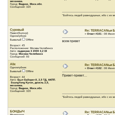
механика.
Город:
Видное, Моск.обл.
Сообщений: 320
"Бойтесь людей равнодушных, ибо с их м
Cуровый
Re: TERRACANьи Б
Павел(Surovyi)
«
Ответ #101 :
08 Июня 
Одноклубник
Бывалый
Offline
всем привет
Возраст: 45
Расположение: Москва-Челябинск
Авто:
паджерик 3 2000 3,2 DI
Город:
Москва-Челябинск
Сообщений: 93
Alix
Re: TERRACANьи Б
Одноклубник
«
Ответ #102 :
08 Июня 
Бывалый
Offline
Привет-привет....
Возраст: 44
Авто:
Был Galloper-II, 2,5 ТД, АКПП.
SsangYong Kyron, дизель 2,0,
механика.
Город:
Видное, Моск.обл.
Сообщений: 320
"Бойтесь людей равнодушных, ибо с их м
БОНДЫЧ
Re: TERRACANьи Б
Модератор