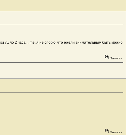
ки ушло 2 часа.... т.е. я не спорю, что ежели внимательным быть можно
Записан
Записан