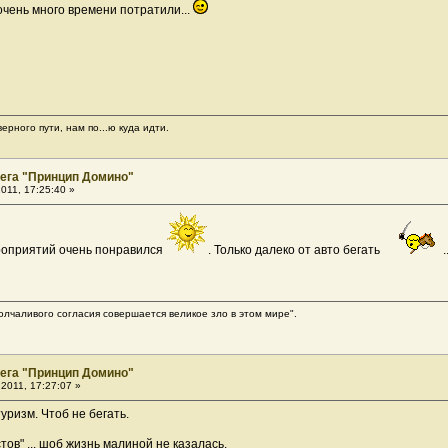
очень много времени потратили...
ерного пути, нам по...ю куда идти.
ега "Принцип Домино"
011, 17:25:40 »
роприятий очень понравился
. Только далеко от авто бегать
олчаливого согласия совершается великое зло в этом мире".
ега "Принцип Домино"
2011, 17:27:07 »
туризм. Чтоб не бегать.
тов" ... шоб жизнь малиной не казалась.