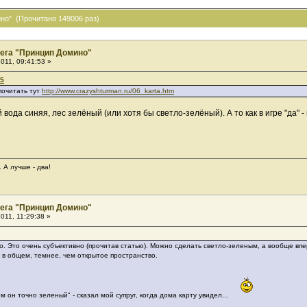
о" (Прочитано 149006 раз)
ега "Принцип Домино"
011, 09:41:53 »
35
почитать тут
http://www.crazyshturman.ru/06_karta.htm
да синяя, лес зелёный (или хотя бы светло-зелёный). А то как в игре "да" - н
 А лучше - два!
ега "Принцип Домино"
011, 11:29:38 »
. Это очень субъективно (прочитав статью). Можно сделать светло-зеленым, а вообще впе
 в общем, темнее, чем открытое пространство.
 он точно зеленый" - сказал мой супруг, когда дома карту увидел...