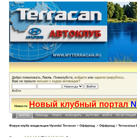
Добро пожаловать,
Гость
. Пожалуйста,
войдите
или
зарегистрируйтесь
.
Вам не пришло
письмо с кодом активации?
Войти
Новый клубный портал
N
Новости
:
ФОРУМ
ПОМОЩЬ
ПОИСК
КАЛЕНДАРЬ
ЗАГРУЗКИ
ВОЙТИ
РЕГИСТРАЦИЯ
Форум клуба владельцев Hyundai Terracan
>
Оффроад
>
Оффроад
>
Terracanьи 