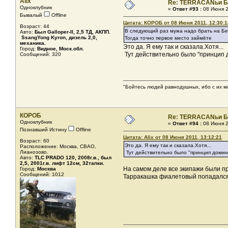
Alix
Re: TERRACANьи Б
Одноклубник
«
Ответ #93 :
08 Июня 2
Бывалый
Offline
Цитата: КОРОБ от 08 Июня 2011, 12:30:1
Возраст: 44
В следующий раз мужа надо брать на Бе
Авто:
Был Galloper-II, 2,5 ТД, АКПП.
SsangYong Kyron, дизель 2,0,
Тогда точно первое место займёте
механика.
Это да. Я ему так и сказала.Хотя...
Город:
Видное, Моск.обл.
Тут действительно было "принцип д
Сообщений: 320
"Бойтесь людей равнодушных, ибо с их м
КОРОБ
Re: TERRACANьи Б
Одноклубник
«
Ответ #94 :
08 Июня 2
Познавший Истину
Offline
Цитата: Alix от 08 Июня 2011, 13:12:21
Возраст: 60
Это да. Я ему так и сказала.Хотя...
Расположение: Москва, СВАО,
Лианозово.
Тут действительно было "принцип домино
Авто:
TLC PRADO 120, 2008г.в., был
2,5, 2001г.в. лифт 12см, 32тапки.
На самом деле все экипажи были пр
Город:
Москва
Сообщений: 1012
Тарракашка фиалетовый попадалс