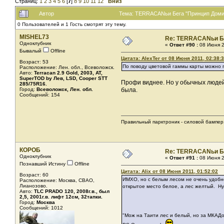
Страниц:
1
2
3
4
5
6
[
7
]
8
9
10
11
12
Вниз
Автор
Тема: TERRACANьи Бега "Принцип Домин
0 Пользователей и 1 Гость смотрят эту тему.
MISHEL73
Re: TERRACANьи Б
Одноклубник
«
Ответ #90 :
08 Июня 2
Бывалый
Offline
Цитата: AlexTer от 08 Июня 2011, 02:38:
Возраст: 53
По поводу цветовой гаммы карты можно 
Расположение: Лен. обл., Всеволожск.
Авто:
Terracan 2.9 Gold, 2003, AT,
SuperTOD by Лев, LSD, Cooper STT
Профи виднее. Но у обычных людей во
285/75R16.
Город:
Всеволожск, Лен. обл.
была.
Сообщений: 154
Правильный парктроник - силовой бампер.
КОРОБ
Re: TERRACANьи Б
Одноклубник
«
Ответ #91 :
08 Июня 2
Познавший Истину
Offline
Цитата: Alix от 08 Июня 2011, 01:52:02
Возраст: 60
ИМХО, но с белым лесом не очень удобно
Расположение: Москва, СВАО,
Лианозово.
открытое место белое, а лес желтый. Ну
Авто:
TLC PRADO 120, 2008г.в., был
2,5, 2001г.в. лифт 12см, 32тапки.
Город:
Москва
Сообщений: 1012
"Мож на Таити лес и белый, но за МКАДом