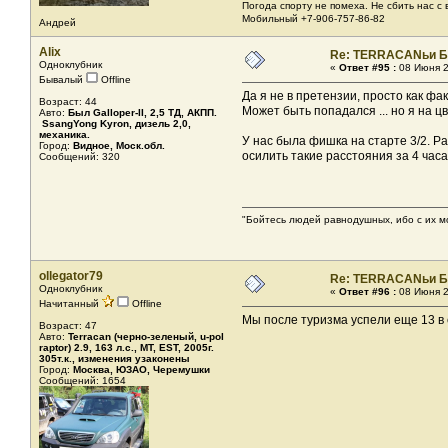
Погода спорту не помеха. Не сбить нас с в
Мобильный +7-906-757-86-82
Андрей
Alix
Re: TERRACANьи Б
Одноклубник
«
Ответ #95 :
08 Июня 2
Бывалый
Offline
Да я не в претензии, просто как фак
Возраст: 44
Может быть попадался ... но я на ц
Авто:
Был Galloper-II, 2,5 ТД, АКПП.
SsangYong Kyron, дизель 2,0,
механика.
У нас была фишка на старте 3/2. Ра
Город:
Видное, Моск.обл.
осилить такие расстояния за 4 часа
Сообщений: 320
"Бойтесь людей равнодушных, ибо с их м
ollegator79
Re: TERRACANьи Б
Одноклубник
«
Ответ #96 :
08 Июня 2
Начитанный
Offline
Мы после туризма успели еще 13 в 
Возраст: 47
Авто:
Terracan (черно-зеленый, u-pol
raptor) 2.9, 163 л.с., МТ, EST, 2005г.
305т.к., изменения узаконены
Город:
Москва, ЮЗАО, Черемушки
Сообщений: 1654