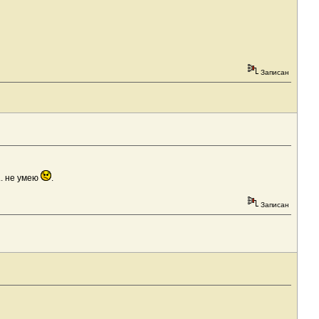
Записан
... не умею
.
Записан