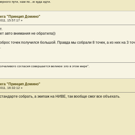
ерного пути, нам по...ю куда идти.
ега "Принцип Домино"
011, 15:57:17 »
т.
вет авто внимания не обратила))
зброс точек получился большой. Правда мы собрали 8 точек, а из них на 3 точ
.
олчаливого согласия совершается великое зло в этом мире".
ега "Принцип Домино"
011, 16:32:12 »
стандарте собрать, а экипаж на НИВЕ, так вообще смог все объехать.