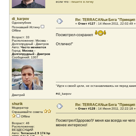
если что -
пишите в личку
di_karpov
Re: TERRACANьи Бега "Принцип
Одноклубник
«
Ответ #127 :
14 Июня 2011, 22:02:49 »
Познавший Истину
Offline
Посмотрел-сохранил
Возраст: 33
Расположение: Москва -
Отлично!"
Долгопрудный - Дмитров
Авто:
Часто меняются
Город:
Москва -
Долгопрудный - Дмитров
Сообщений: 1307
"Идти к своей цели, не останавливаясь ни перед как
#di_karpov
Дмитрий
shurik
Re: TERRACANьи Бега "Принцип
Модератор
«
Ответ #128 :
14 Июня 2011, 22:22:18 »
Спрашивайте совета
Offline
Посмотрел!Здорово!У меня как всегда ни чего
Возраст: 46
менее интересно!
Расположение:
ВЕЗДЕСУЩИЙ
Авто:
Terracan-2.9 174 hp