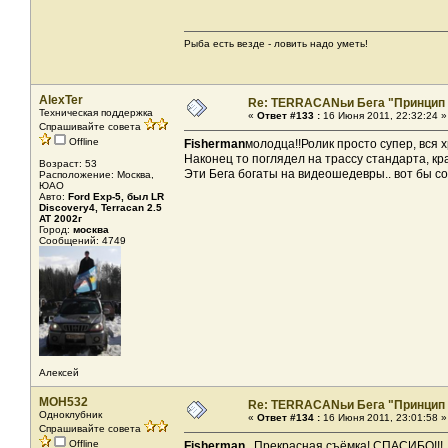
Рыба есть везде - ловить надо уметь!
AlexTer
Re: TERRACANьи Бега "Принцип
Техническая поддержка
«
Ответ #133 :
16 Июня 2011, 22:32:24 »
Спрашивайте совета
Offline
Fisherman
молодца!!Ролик просто супер, вся 
Наконец то поглядел на трассу стандарта, кра
Возраст: 53
Эти Бега богаты на видеошедевры.. вот бы 
Расположение: Москва,
ЮАО
Авто:
Ford Exp-5, был LR
Discovery4, Terracan 2.5
AT 2002г
Город:
москва
Сообщений: 4749
Алексей
MOH532
Re: TERRACANьи Бега "Принцип
Одноклубник
«
Ответ #134 :
16 Июня 2011, 23:01:58 »
Спрашивайте совета
Offline
Fisherman
Прекрасная съёмка! СПАСИБО!!!