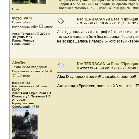
- Террик 3.5, АКПП,TOD,ГБО, бодик, шноркель, пороги, 
- мотоцикл Yamaha FZ6-S2, красный, 600 куб. см., 98л.
Олег
ФотоГРАФ
Re: TERRACANьи Бега "Принцип
Одноклубник
«
Ответ #123 :
10 Июня 2011, 10:16:32 »
Интересующийся
Offline
А вот динамичных фотографий трассы и авто
Авто:
Terracan AT 2004 г.
только в лагере и был без машины. После ув
J3 (CRDi 2.9)
Город:
Москва
не возвращались в лагерь. У кого есть интер
Сообщений: 28
AlexTer
Re: TERRACANьи Бега "Принцип
Техническая поддержка
«
Ответ #124 :
13 Июня 2011, 23:58:38 »
Спрашивайте совета
Offline
Alex D
суперский ролик!! спасибо огромное!!
Возраст: 53
Александр Ерофеев
, занявший 3 место на Т
Расположение: Москва,
ЮАО
Авто:
Ford Exp-5, был LR
Discovery4, Terracan 2.5
AT 2002г
Город:
москва
Сообщений: 4749