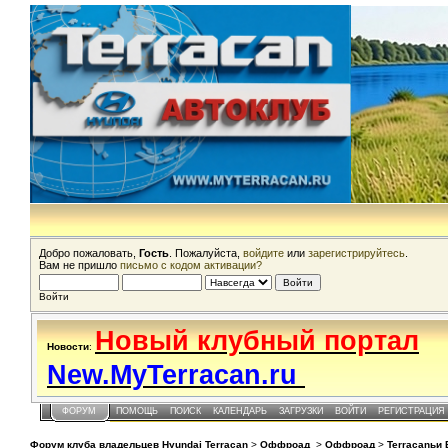
Добро пожаловать,
Гость
. Пожалуйста,
войдите
или
зарегистрируйтесь
.
Вам не пришло
письмо с кодом активации?
Войти
Новый клубный портал
Новости
:
New.MyTerracan.ru
ФОРУМ
ПОМОЩЬ
ПОИСК
КАЛЕНДАРЬ
ЗАГРУЗКИ
ВОЙТИ
РЕГИСТРАЦИЯ
Форум клуба владельцев Hyundai Terracan
>
Оффроад
>
Оффроад
>
Terracanьи 