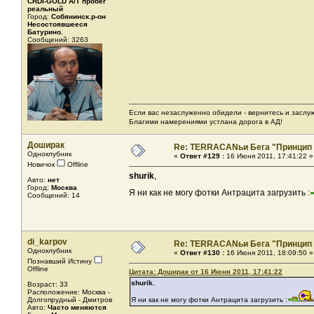
CRDI-GOLD A/T пробег
реальный
Город:
Собянинск.р-он
Несостоявшееся
Батурино.
Сообщений: 3263
Если вас незаслуженно обидели - вернитесь и заслужи
Благими намерениями устлана дорога в АД!
Доширак
Re: TERRACANьи Бега "Принцип
Одноклубник
«
Ответ #129 :
16 Июня 2011, 17:41:22 »
Новичок
Offline
shurik
,
Авто:
нет
Город:
Москва
Я ни как не могу фотки Антрацита загрузить :
Сообщений: 14
di_karpov
Re: TERRACANьи Бега "Принцип
Одноклубник
«
Ответ #130 :
16 Июня 2011, 18:09:50 »
Познавший Истину
Offline
Цитата: Доширак от 16 Июня 2011, 17:41:22
shurik
,
Возраст: 33
Расположение: Москва -
Долгопрудный - Дмитров
Я ни как не могу фотки Антрацита загрузить :
Авто:
Часто меняются