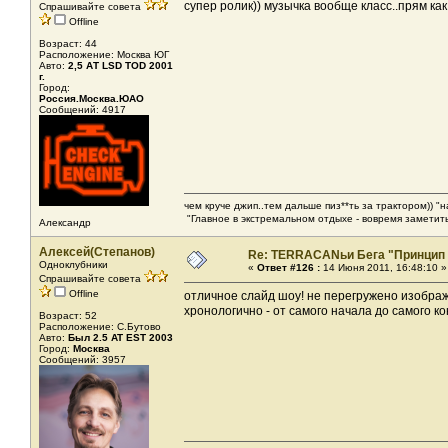
супер ролик)) музычка вообще класс..прям к
Спрашивайте совета
Offline
Возраст: 44
Расположение: Москва ЮГ
Авто:
2,5 АТ LSD TOD 2001
г.
Город:
Россия.Москва.ЮАО
Сообщений: 4917
чем круче джип..тем дальше пиз**ть за трактором)) "
"Главное в экстремальном отдыхе - вовремя заметить
Александр
Алексей(Степанов)
Re: TERRACANьи Бега "Принцип
Одноклубники
«
Ответ #126 :
14 Июня 2011, 16:48:10 »
Спрашивайте совета
Offline
отличное слайд шоу! не перегружено изображ
хронологично - от самого начала до самого ко
Возраст: 52
Расположение: С.Бутово
Авто:
Был 2.5 AT EST 2003
Город:
Москва
Сообщений: 3957