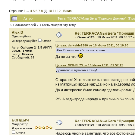
Страниц:
1
...
4
5
6
7
8
[
9
]
10
11
12
Вниз
Автор
Тема: TERRACANьи Бега "Принцип Домино" (Проч
0 Пользователей и 1 Гость смотрят эту тему.
Alex D
Re: TERRACANьи Бега "Принцип
Одноклубник
«
Ответ #120 :
10 Июня 2011, 09:03:57 »
Интересующийся
Offline
Цитата: darkside1980 от 10 Июня 2011, 00:10:30
Авто:
Galloper 2 2.5 AKПП
Alex D, вам спасибо за материал.
2002г. 170т.к.
Город:
Москва
Да не за что!
Сообщений: 28
Цитата: MISHEL73 от 10 Июня 2011, 01:57:15
Драйвово и музычка в тему!
Старался! Хотел что нить такое заводное на
из Матрицы) вроде как удачно на видеоряд л
Да и интересно было самому сделать ролик. Д
P.S. А ведь вроде народу ж прилично было на
БОНДЫЧ
Re: TERRACANьи Бега "Принцип
Модератор
«
Ответ #121 :
10 Июня 2011, 09:29:05 »
Я тут все знаю
Offline
Надеюсь многие заметили, что все фото-виде