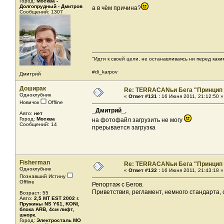
Город:
Москва -
Долгопрудный - Дмитров
а в чём причина?
Сообщений: 1307
"Идти к своей цели, не останавливаясь ни перед как
#di_karpov
Дмитрий
Доширак
Re: TERRACANьи Бега "Принцип
Одноклубник
«
Ответ #131 :
16 Июня 2011, 21:12:50 »
Новичок
Offline
_Дмитрий_
,
Авто:
нет
Город:
Москва
на фотофайл загрузить не могу
Сообщений: 14
прерывается загрузка
Fisherman
Re: TERRACANьи Бега "Принцип
Одноклубник
«
Ответ #132 :
16 Июня 2011, 21:43:18 »
Познавший Истину
Offline
Репортаж с Бегов.
Приветствия, регламент, немного стандарта,
Возраст: 55
Авто:
2,5 MT EST 2002 г.
Пружины NS Y61, KONI,
блока ARB, 4см лифт,
шнорк.
Город:
Электросталь МО