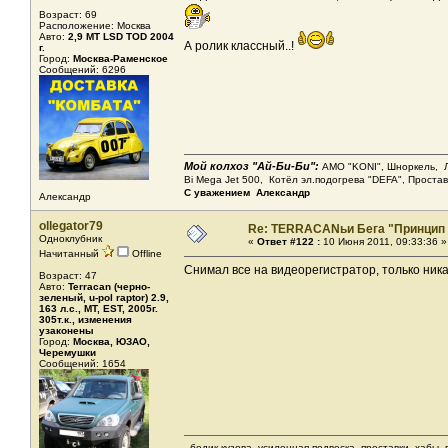
Возраст: 69
Расположение: Москва
Авто:
2,9 МТ LSD ТОD 2004
А ролик классный..!
г.
Город:
Москва-Раменское
Сообщений: 6296
Мой колхоз "Ай-Би-Би":
АМО "KONI", Шноркель, Леб
Bi Mega Jet 500, Котёл эл.подогрева "DEFA", Проста
С уважением Александр
Александр
ollegator79
Re: TERRACANьи Бега "Принцип
Одноклубник
«
Ответ #122 :
10 Июня 2011, 09:33:36 »
Начитанный
Offline
Снимал все на видеорегистратор, только ник
Возраст: 47
Авто:
Terracan (черно-
зеленый, u-pol raptor) 2.9,
163 л.с., МТ, EST, 2005г.
305т.к., изменения
узаконены
Город:
Москва, ЮЗАО,
Черемушки
Сообщений: 1654
- бодик кузова, усиленная подвеска, проставки, хабы,