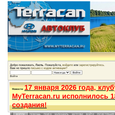
Добро пожаловать,
Гость
. Пожалуйста,
войдите
или
зарегистрируйтесь
.
Вам не пришло
письмо с кодом активации?
Войти
17 января 2026 года, клуб
Новости
:
MyTerracan.ru исполнилось 1
создания!
ФОРУМ
ПОМОЩЬ
ПОИСК
КАЛЕНДАРЬ
ЗАГРУЗКИ
ВОЙТИ
РЕГИСТРАЦИЯ