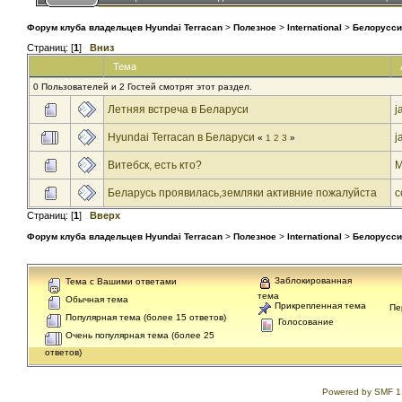
Форум клуба владельцев Hyundai Terracan
>
Полезное
>
International
>
Белорусси
Страниц: [
1
]
Вниз
Тема
0 Пользователей и 2 Гостей смотрят этот раздел.
Летняя встреча в Беларуси
j
Hyundai Terracan в Беларуси
j
«
1
2
3
»
Витебск, есть кто?
M
Беларусь проявилась,земляки активние пожалуйста
с
Страниц: [
1
]
Вверх
Форум клуба владельцев Hyundai Terracan
>
Полезное
>
International
>
Белорусси
Заблокированная
Тема с Вашими ответами
тема
Обычная тема
Прикрепленная тема
Пе
Популярная тема (более 15 ответов)
Голосование
Очень популярная тема (более 25
ответов)
Powered by SMF 1