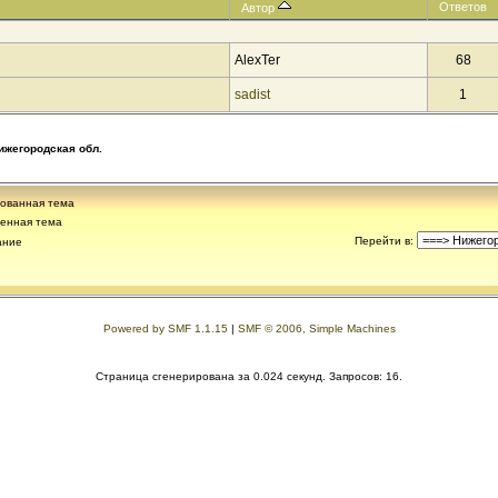
Ответов
Автор
AlexTer
68
sadist
1
ижегородская обл.
ованная тема
енная тема
Перейти в
:
ание
Powered by SMF 1.1.15
|
SMF © 2006, Simple Machines
Страница сгенерирована за 0.024 секунд. Запросов: 16.