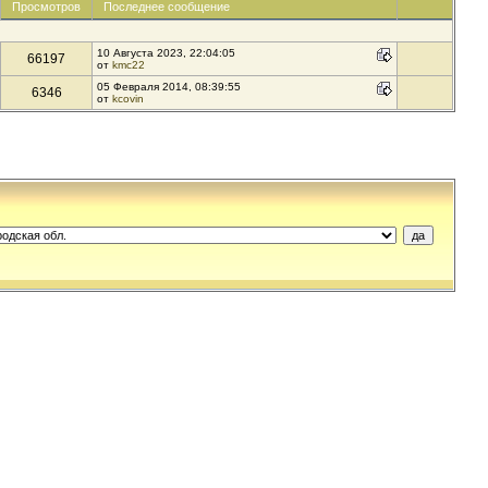
Просмотров
Последнее сообщение
10 Августа 2023, 22:04:05
66197
от
kmc22
05 Февраля 2014, 08:39:55
6346
от
kcovin