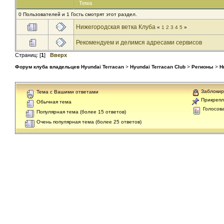
Тема
0 Пользователей и 1 Гость смотрят этот раздел.
Нижегородская ветка Клуба
«
1
2
3
4
5
»
Рекомендуем и делимся адресами сервисов
Страниц: [
1
]
Вверх
Форум клуба владельцев Hyundai Terracan
>
Hyundai Terracan Club
>
Регионы
>
Н
Заблокир
Тема с Вашими ответами
Прикрепл
Обычная тема
Голосов
Популярная тема (более 15 ответов)
Очень популярная тема (более 25 ответов)