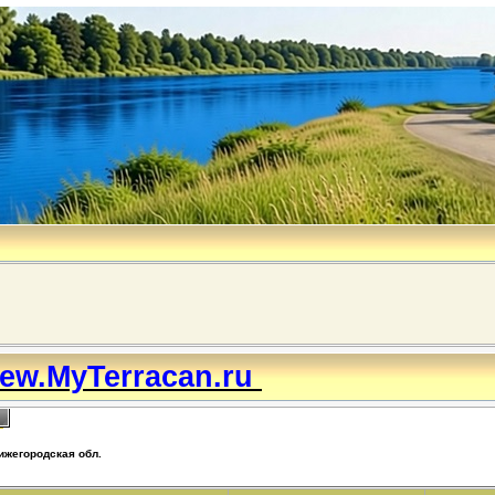
ew.MyTerracan.ru
ижегородская обл.