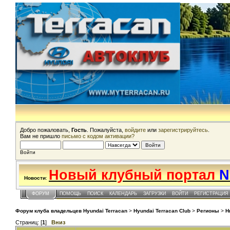
Добро пожаловать,
Гость
. Пожалуйста,
войдите
или
зарегистрируйтесь
.
Вам не пришло
письмо с кодом активации?
Войти
Новый клубный портал
N
Новости
:
ФОРУМ
ПОМОЩЬ
ПОИСК
КАЛЕНДАРЬ
ЗАГРУЗКИ
ВОЙТИ
РЕГИСТРАЦИЯ
Форум клуба владельцев Hyundai Terracan
>
Hyundai Terracan Club
>
Регионы
>
Н
Страниц: [
1
]
Вниз