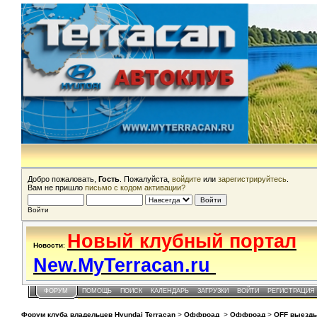
Добро пожаловать,
Гость
. Пожалуйста,
войдите
или
зарегистрируйтесь
.
Вам не пришло
письмо с кодом активации?
Войти
Новый клубный портал
Новости
:
New.MyTerracan.ru
ФОРУМ
ПОМОЩЬ
ПОИСК
КАЛЕНДАРЬ
ЗАГРУЗКИ
ВОЙТИ
РЕГИСТРАЦИЯ
Форум клуба владельцев Hyundai Terracan
>
Оффроад
>
Оффроад
>
OFF выезды