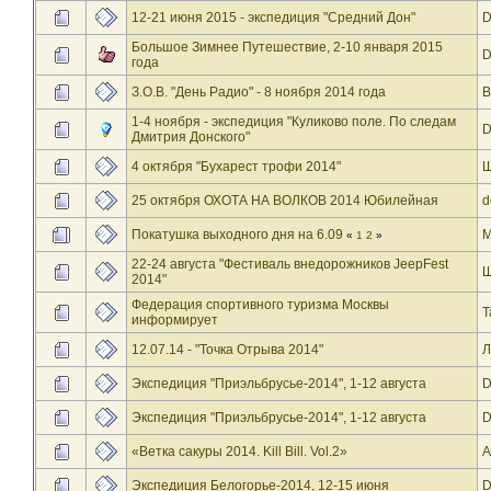
12-21 июня 2015 - экспедиция "Средний Дон"
D
Большое Зимнее Путешествие, 2-10 января 2015
D
года
З.О.В. "День Радио" - 8 ноября 2014 года
B
1-4 ноября - экспедиция "Куликово поле. По следам
D
Дмитрия Донского"
4 октября "Бухарест трофи 2014"
Ш
25 октября ОХОТА НА ВОЛКОВ 2014 Юбилейная
d
Покатушка выходного дня на 6.09
M
«
1
2
»
22-24 августа "Фестиваль внедорожников JeepFest
Ш
2014"
Федерация спортивного туризма Москвы
T
информирует
12.07.14 - "Точка Отрыва 2014"
Л
Экспедиция "Приэльбрусье-2014", 1-12 августа
D
Экспедиция "Приэльбрусье-2014", 1-12 августа
D
«Ветка сакуры 2014. Kill Bill. Vol.2»
A
Экспедиция Белогорье-2014, 12-15 июня
D