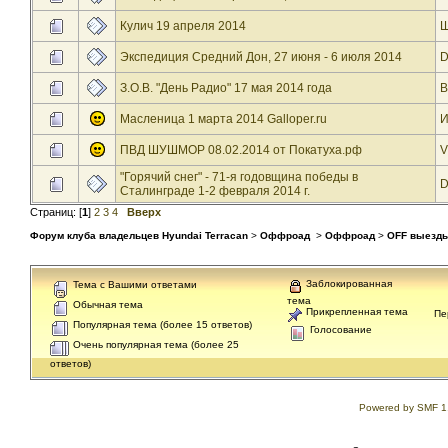
Кулич 19 апреля 2014
Ш
Экспедиция Средний Дон, 27 июня - 6 июля 2014
D
З.О.В. "День Радио" 17 мая 2014 года
B
Масленица 1 марта 2014 Galloper.ru
И
ПВД ШУШМОР 08.02.2014 от Покатуха.рф
V
"Горячий снег" - 71-я годовщина победы в
D
Сталинграде 1-2 февраля 2014 г.
Страниц: [
1
]
2
3
4
Вверх
Форум клуба владельцев Hyundai Terracan
>
Оффроад
>
Оффроад
>
OFF выезды
Заблокированная
Тема с Вашими ответами
тема
Обычная тема
Прикрепленная тема
Пе
Популярная тема (более 15 ответов)
Голосование
Очень популярная тема (более 25
ответов)
Powered by SMF 1