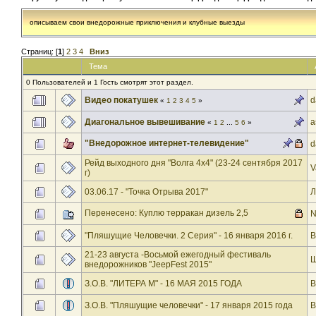
описываем свои внедорожные приключения и клубные выезды
Страниц: [
1
]
2
3
4
Вниз
Тема
0 Пользователей и 1 Гость смотрят этот раздел.
Видео покатушек
d
«
1
2
3
4
5
»
Диагональное вывешивание
a
«
1
2
...
5
6
»
"Внедорожное интернет-телевидение"
d
Рейд выходного дня "Волга 4х4" (23-24 сентября 2017
V
г)
03.06.17 - "Точка Отрыва 2017"
Л
Перенесено: Куплю терракан дизель 2,5
N
"Пляшущие Человечки. 2 Серия" - 16 января 2016 г.
B
21-23 августа -Восьмой ежегодный фестиваль
Ш
внедорожников "JeepFest 2015"
З.О.В. "ЛИТЕРА М" - 16 МАЯ 2015 ГОДА
B
З.О.В. "Пляшущие человечки" - 17 января 2015 года
B