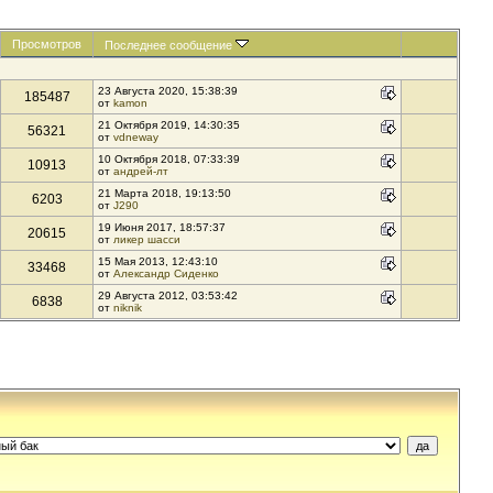
Просмотров
Последнее сообщение
23 Августа 2020, 15:38:39
185487
от
kamon
21 Октября 2019, 14:30:35
56321
от
vdneway
10 Октября 2018, 07:33:39
10913
от
андрей-лт
21 Марта 2018, 19:13:50
6203
от
J290
19 Июня 2017, 18:57:37
20615
от
ликер шасси
15 Мая 2013, 12:43:10
33468
от
Александр Сиденко
29 Августа 2012, 03:53:42
6838
от
niknik