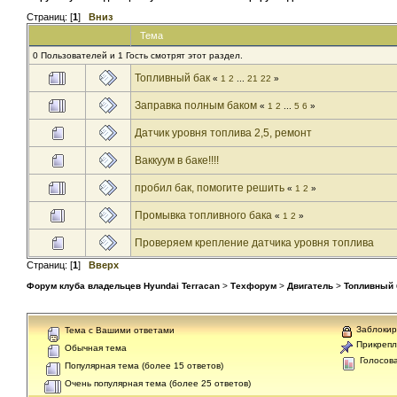
Страниц: [
1
]
Вниз
Тема
0 Пользователей и 1 Гость смотрят этот раздел.
Топливный бак
«
1
2
...
21
22
»
Заправка полным баком
«
1
2
...
5
6
»
Датчик уровня топлива 2,5, ремонт
Ваккуум в баке!!!!
пробил бак, помогите решить
«
1
2
»
Промывка топливного бака
«
1
2
»
Проверяем крепление датчика уровня топлива
Страниц: [
1
]
Вверх
Форум клуба владельцев Hyundai Terracan
>
Техфорум
>
Двигатель
>
Топливный 
Заблокир
Тема с Вашими ответами
Прикрепл
Обычная тема
Голосов
Популярная тема (более 15 ответов)
Очень популярная тема (более 25 ответов)