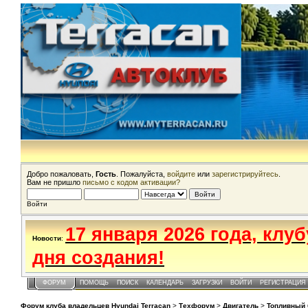
Добро пожаловать,
Гость
. Пожалуйста,
войдите
или
зарегистрируйтесь
.
Вам не пришло
письмо с кодом активации?
Войти
17 января 2026 года, клу
Новости
:
дня создания!
ФОРУМ
ПОМОЩЬ
ПОИСК
КАЛЕНДАРЬ
ЗАГРУЗКИ
ВОЙТИ
РЕГИСТРАЦИЯ
Форум клуба владельцев Hyundai Terracan
>
Техфорум
>
Двигатель
>
Топливный 