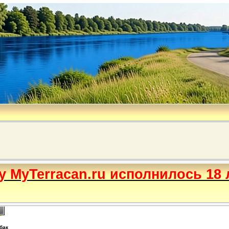
бу MyTerracan.ru исполнилось 18 
бак