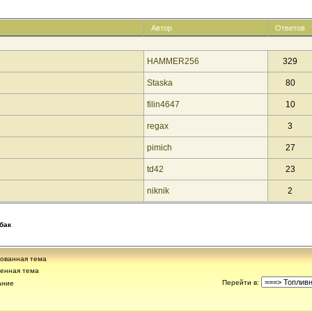
Автор
Ответов
HAMMER256
329
Staska
80
filin4647
10
regax
3
pimich
27
td42
23
niknik
2
бак
ованная тема
енная тема
Перейти в
:
ание