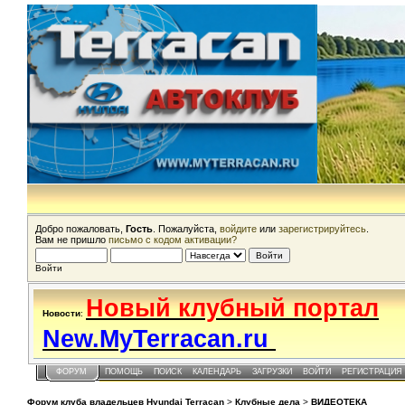
Добро пожаловать,
Гость
. Пожалуйста,
войдите
или
зарегистрируйтесь
.
Вам не пришло
письмо с кодом активации?
Войти
Новый клубный портал
Новости
:
New.MyTerracan.ru
ФОРУМ
ПОМОЩЬ
ПОИСК
КАЛЕНДАРЬ
ЗАГРУЗКИ
ВОЙТИ
РЕГИСТРАЦИЯ
Форум клуба владельцев Hyundai Terracan
>
Клубные дела
>
ВИДЕОТЕКА