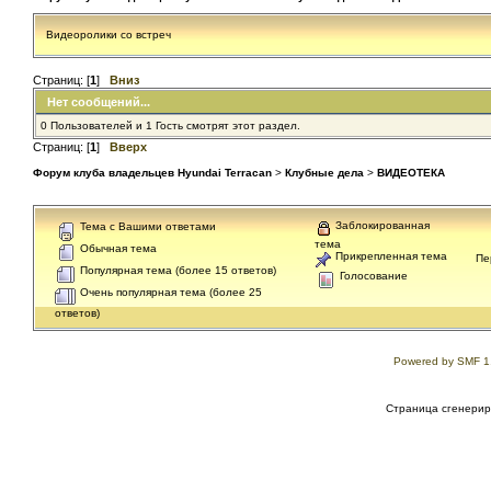
Видеоролики со встреч
Страниц: [
1
]
Вниз
Нет сообщений...
0 Пользователей и 1 Гость смотрят этот раздел.
Страниц: [
1
]
Вверх
Форум клуба владельцев Hyundai Terracan
>
Клубные дела
>
ВИДЕОТЕКА
Заблокированная
Тема с Вашими ответами
тема
Обычная тема
Прикрепленная тема
Пе
Популярная тема (более 15 ответов)
Голосование
Очень популярная тема (более 25
ответов)
Powered by SMF 1
Страница сгенериро