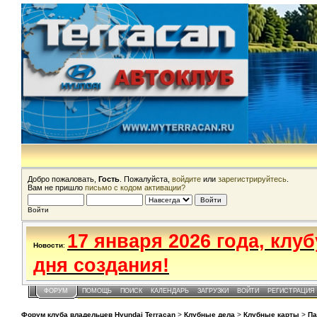
Добро пожаловать,
Гость
. Пожалуйста,
войдите
или
зарегистрируйтесь
.
Вам не пришло
письмо с кодом активации?
Войти
17 января 2026 года, клу
Новости
:
дня создания!
ФОРУМ
ПОМОЩЬ
ПОИСК
КАЛЕНДАРЬ
ЗАГРУЗКИ
ВОЙТИ
РЕГИСТРАЦИЯ
Форум клуба владельцев Hyundai Terracan
>
Клубные дела
>
Клубные карты
>
Па