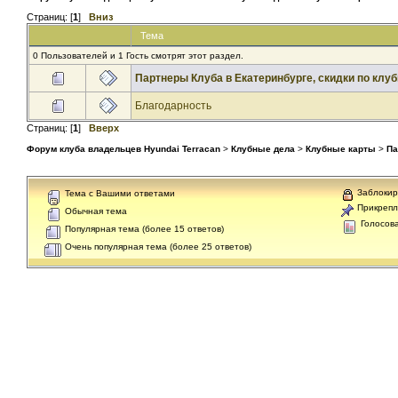
Страниц: [
1
]
Вниз
Тема
0 Пользователей и 1 Гость смотрят этот раздел.
Партнеры Клуба в Екатеринбурге, скидки по клу
Благодарность
Страниц: [
1
]
Вверх
Форум клуба владельцев Hyundai Terracan
>
Клубные дела
>
Клубные карты
>
Па
Заблокир
Тема с Вашими ответами
Прикрепл
Обычная тема
Голосов
Популярная тема (более 15 ответов)
Очень популярная тема (более 25 ответов)