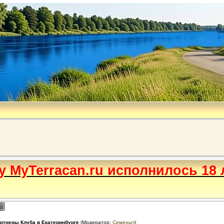
бу MyTerracan.ru исполнилось 18 
ртнеры Клуба в Екатеринбурге
(Модератор:
Семеныч
)