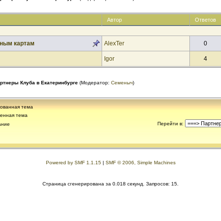
Автор
Ответов
бным картам
AlexTer
0
Igor
4
ртнеры Клуба в Екатеринбурге
(Модератор:
Семеныч
)
ованная тема
енная тема
Перейти в
:
ание
Powered by SMF 1.1.15
|
SMF © 2006, Simple Machines
Страница сгенерирована за 0.018 секунд. Запросов: 15.