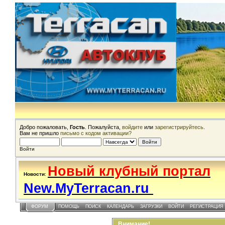
Добро пожаловать,
Гость
. Пожалуйста,
войдите
или
зарегистрируйтесь
.
Вам не пришло
письмо с кодом активации?
Войти
Новый клубный портал
Новости
:
New.MyTerracan.ru
ФОРУМ
ПОМОЩЬ
ПОИСК
КАЛЕНДАРЬ
ЗАГРУЗКИ
ВОЙТИ
РЕГИСТРАЦИЯ
Внимание!