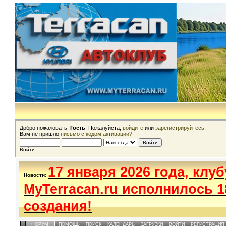
Добро пожаловать,
Гость
. Пожалуйста,
войдите
или
зарегистрируйтесь
.
Вам не пришло
письмо с кодом активации?
Войти
17 января 2026 года, клуб
Новости
:
MyTerracan.ru исполнилось 1
создания!
ФОРУМ
ПОМОЩЬ
ПОИСК
КАЛЕНДАРЬ
ЗАГРУЗКИ
ВОЙТИ
РЕГИСТРАЦИЯ