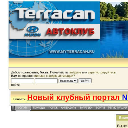
Добро пожаловать,
Гость
. Пожалуйста,
войдите
или
зарегистрируйтесь
.
Вам не пришло
письмо с кодом активации?
Войти
Новый клубный портал
N
Новости
:
ФОРУМ
ПОМОЩЬ
ПОИСК
КАЛЕНДАРЬ
ЗАГРУЗКИ
ВОЙТИ
РЕГИСТРАЦИЯ
Вним
Вы не