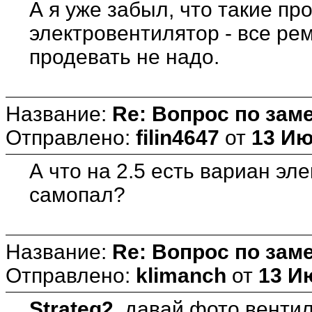
А я уже забыл, что такие п
электровентилятор - все рем
продевать не надо.
Название:
Re: Вопрос по зам
Отправлено:
filin4647
от
13 Ию
А что на 2.5 есть вариан эл
самопал?
Название:
Re: Вопрос по зам
Отправлено:
klimanch
от
13 И
Strateg2
, давай фото венти