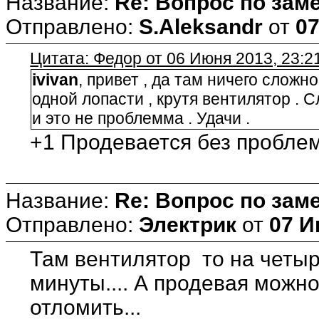
Название:
Re: Вопрос по зам
Отправлено:
S.Aleksandr
от
07
Цитата: Федор от 06 Июня 2013, 23:2
ivivan
, привет , да там ничего сложн
одной лопасти , крутя вентилятор . 
и это не проблемма . Удачи .
+1 Продевается без проблем
Название:
Re: Вопрос по зам
Отправлено:
Электрик
от
07 И
Там вентилятор то на четыр
минуты.... А продевая можно
отломить...