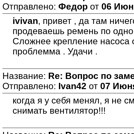
Отправлено:
Федор
от
06 Июня
ivivan
, привет , да там ничег
продеваешь ремень по одной
Сложнее крепление насоса о
проблемма . Удачи .
Название:
Re: Вопрос по зам
Отправлено:
Ivan42
от
07 Июня
когда я у себя менял, я не с
снимать вентилятор!!!