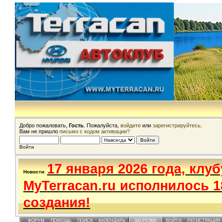
Добро пожаловать,
Гость
. Пожалуйста,
войдите
или
зарегистрируйтесь
.
Вам не пришло
письмо с кодом активации?
Войти
17 января 2026 года, клуб
Новости
:
MyTerracan.ru исполнилось 1
создания!
ФОРУМ
ПОМОЩЬ
ПОИСК
КАЛЕНДАРЬ
ЗАГРУЗКИ
ВОЙТИ
РЕГИСТРАЦИЯ