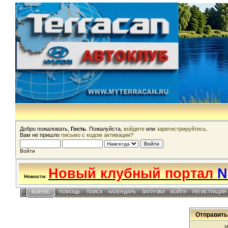
Добро пожаловать,
Гость
. Пожалуйста,
войдите
или
зарегистрируйтесь
.
Вам не пришло
письмо с кодом активации?
Войти
Новый клубный портал
N
Новости
:
ФОРУМ
ПОМОЩЬ
ПОИСК
КАЛЕНДАРЬ
ЗАГРУЗКИ
ВОЙТИ
РЕГИСТРАЦИЯ
Отправить
И