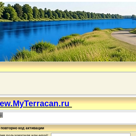
ew.MyTerracan.ru
 повторно код активации
мя пользователя или email: