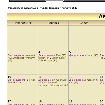
Форум клуба владельцев Hyundai Terracan
>
Августа 2026
Ав
Понедельник
Вторник
Среда
3
4
5
6
Дни рождения:
еигений
Дни рождения:
Раф (55)
,
Дни рождения:
babai (60)
Дни
(50)
,
Africapilot
,
***Mikl***
pimich (44)
,
Viktor_Kirilin
(45)
(43)
(36)
,
khodya (54)
10
11
12
13
Дни рождения:
Чин (56)
,
Дни рождения:
Gennadiy
Дни рождения:
r1sss (43)
,
Дни
AlenaR (51)
KZ (68)
,
Евгений
tom (48)
(44)
Петрович (65)
,
Ivan42 (40)
17
18
19
20
Дни рождения:
vlptz (60)
,
Дни рождения:
Leo544
Дни рождения:
Maximus
Дни