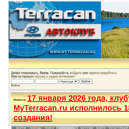
Добро пожаловать,
Гость
. Пожалуйста,
войдите
или
зарегистрируйтесь
.
Вам не пришло
письмо с кодом активации?
Войти
17 января 2026 года, клуб
Новости
:
MyTerracan.ru исполнилось 1
создания!
ФОРУМ
ПОМОЩЬ
ПОИСК
КАЛЕНДАРЬ
ЗАГРУЗКИ
ВОЙТИ
РЕГИСТРАЦИЯ