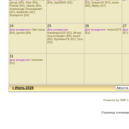
артур (49)
,
Vlad (55)
,
(63)
,
dab3000 (52)
(51)
,
kolyan24 (57)
,
ivivan
Prizrak (54)
,
Valeriy (60)
,
(60)
,
Maloy (47)
Александр Леонидович
(47)
,
dasberlin (41)
,
Sharipovo (54)
24
25
26
27
Дни рождения:
Светлана
Дни рождения:
Дни рождения:
motor1975
Дни
(64)
,
gorvet (49)
masterguru25 (51)
,
Игорь
(51)
(47)
Анатольевич (65)
,
ksanf
(65)
,
Кулибин79 (47)
,
11ru
(55)
31
Дни рождения:
ivanesku
(51)
« Июль 2026
Powered by SMF 1
Страница сгенериро