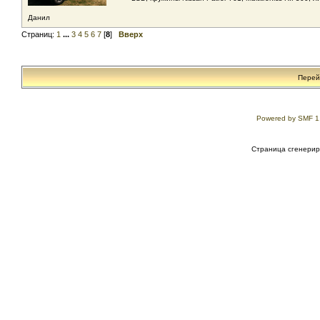
Данил
Страниц:
1
...
3
4
5
6
7
[
8
]
Вверх
Перей
Powered by SMF 1
Страница сгенериро