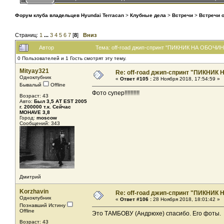
Форум клуба владельцев Hyundai Terracan
>
Клубные дела
>
Встречи
>
Встречи 
Страниц:
1
...
3
4
5
6
7
[
8
]
Вниз
Автор
Тема: off-road джип-спринт "ПИКНИК НА ОБОЧИНЕ
0 Пользователей и 1 Гость смотрят эту тему.
Mityay321
Re: off-road джип-спринт "ПИКНИК 
Одноклубник
«
Ответ #105 :
28 Ноября 2018, 17:54:59 »
Бывалый
Offline
Фото супер!!!!!!!!!!
Возраст: 43
Авто:
Был 3,5 АТ EST 2005
г. 200000 т.к. Сейчас
MOHAVE 3,8
Город:
moscow
Сообщений: 343
Дмитрий
Korzhavin
Re: off-road джип-спринт "ПИКНИК 
Одноклубник
«
Ответ #106 :
28 Ноября 2018, 18:01:42 »
Познавший Истину
Offline
Это ТАМБОВУ (Андрюхе) спасибо. Его фоты.
Возраст: 43