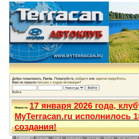
Добро пожаловать,
Гость
. Пожалуйста,
войдите
или
зарегистрируйтесь
.
Вам не пришло
письмо с кодом активации?
Войти
17 января 2026 года, клуб
Новости
:
MyTerracan.ru исполнилось 1
создания!
ФОРУМ
ПОМОЩЬ
ПОИСК
КАЛЕНДАРЬ
ЗАГРУЗКИ
ВОЙТИ
РЕГИСТРАЦИЯ