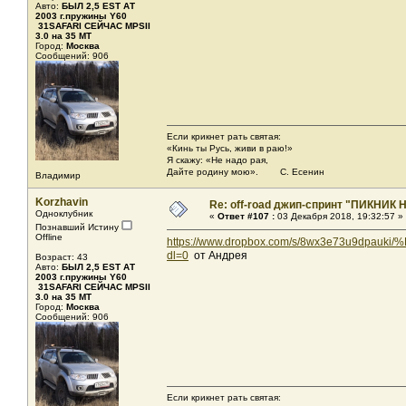
Авто:
БЫЛ 2,5 EST АТ
2003 г.пружины Y60
31SAFARI СЕЙЧАС MPSII
3.0 на 35 MT
Город:
Москва
Сообщений: 906
Если крикнет рать святая:
«Кинь ты Русь, живи в раю!»
Я скажу: «Не надо рая,
Дайте родину мою». С. Есенин
Владимир
Korzhavin
Re: off-road джип-спринт "ПИКНИК 
Одноклубник
«
Ответ #107 :
03 Декабря 2018, 19:32:57 »
Познавший Истину
Offline
https://www.dropbox.com/s/8wx3e7
dl=0
от Андрея
Возраст: 43
Авто:
БЫЛ 2,5 EST АТ
2003 г.пружины Y60
31SAFARI СЕЙЧАС MPSII
3.0 на 35 MT
Город:
Москва
Сообщений: 906
Если крикнет рать святая: