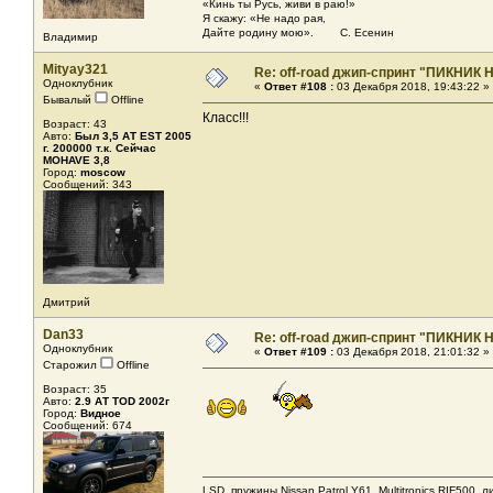
«Кинь ты Русь, живи в раю!»
Я скажу: «Не надо рая,
Дайте родину мою». С. Есенин
Владимир
Mityay321
Re: off-road джип-спринт "ПИКНИК 
Одноклубник
«
Ответ #108 :
03 Декабря 2018, 19:43:22 »
Бывалый
Offline
Класс!!!
Возраст: 43
Авто:
Был 3,5 АТ EST 2005
г. 200000 т.к. Сейчас
MOHAVE 3,8
Город:
moscow
Сообщений: 343
Дмитрий
Dan33
Re: off-road джип-спринт "ПИКНИК 
Одноклубник
«
Ответ #109 :
03 Декабря 2018, 21:01:32 »
Старожил
Offline
Возраст: 35
Авто:
2.9 АТ TOD 2002г
Город:
Видное
Сообщений: 674
LSD, пружины Nissan Patrol Y61, Multitronics RIF500, 